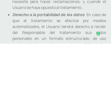
necesite para hacer reclamaciones; y cuando el
Usuario se haya opuesto al tratamiento.
Derecho a la portabilidad de los datos
:
En caso de
que el tratamiento se efectúe por medios
automatizados, el Usuario tendrá derecho a recibir
del Responsable del tratamiento sus datos
personales en un formato estructurado, de uso
común y lectura mecánica, y a transmitirlos a otro
responsable del tratamiento. Siempre que sea
técnicamente posible, el Responsable del
tratamiento transmitirá directamente los datos a ese
otro responsable.
Derecho de oposición
:
Es el derecho del Usuario a
que no se lleve a cabo el tratamiento de sus datos de
carácter personal o se cese el tratamiento de los
mismos por nuestra parte.
Derecho a no ser objeto de una decisión basada
únicamente en el tratamiento automatizado,