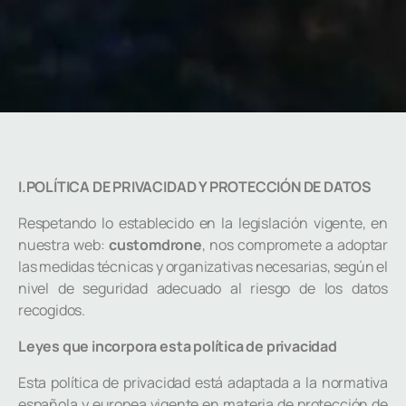
I.POLÍTICA DE PRIVACIDAD Y PROTECCIÓN DE DATOS
Respetando lo establecido en la legislación vigente, en
nuestra web:
customdrone
, nos compromete a adoptar
las medidas técnicas y organizativas necesarias, según el
nivel de seguridad adecuado al riesgo de los datos
recogidos.
Leyes que incorpora esta política de privacidad
Esta política de privacidad está adaptada a la normativa
española y europea vigente en materia de protección de